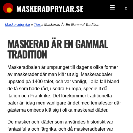
MASKERADPRYLAR.SE
☰
⌕
»
»
Maskeradprylar
Tips
Maskerad Är En Gammal Tradition
MASKERAD ÄR EN GAMMAL
TRADITION
Maskeradbalen är ursprunget till dagens olika former
av maskerader där man klär ut sig. Maskeradbaler
uppstod på 1400-talet, och var vanligt, i alla fall bland
de få som hade råd, i södra Europa, speciellt då
Italien och Frankrike. Det förekommer traditionella
baler än idag men vanligare är det med temafester där
gästerna ombeds klä sig i olika maskeradkläder.
De masker och kläder som användes historiskt var
fantasifulla och färgrika, och då maskeradbaler var