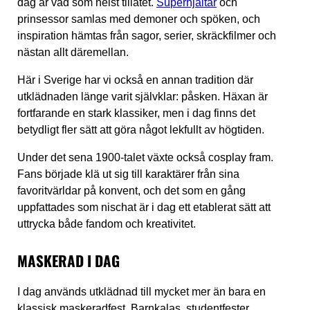
dag är vad som helst tillåtet.
Superhjältar
och
prinsessor samlas med demoner och spöken, och
inspiration hämtas från sagor, serier, skräckfilmer och
nästan allt däremellan.
Här i Sverige har vi också en annan tradition där
utklädnaden länge varit självklar: påsken. Häxan är
fortfarande en stark klassiker, men i dag finns det
betydligt fler sätt att göra något lekfullt av högtiden.
Under det sena 1900-talet växte också cosplay fram.
Fans började klä ut sig till karaktärer från sina
favoritvärldar på konvent, och det som en gång
uppfattades som nischat är i dag ett etablerat sätt att
uttrycka både fandom och kreativitet.
MASKERAD I DAG
I dag används utklädnad till mycket mer än bara en
klassisk maskeradfest. Barnkalas, studentfester,