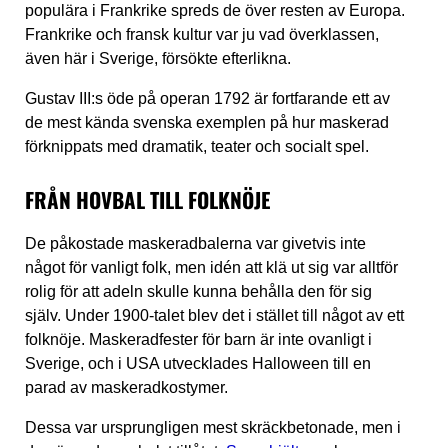
populära i Frankrike spreds de över resten av Europa.
Frankrike och fransk kultur var ju vad överklassen,
även här i Sverige, försökte efterlikna.
Gustav III:s öde på operan 1792 är fortfarande ett av
de mest kända svenska exemplen på hur maskerad
förknippats med dramatik, teater och socialt spel.
FRÅN HOVBAL TILL FOLKNÖJE
De påkostade maskeradbalerna var givetvis inte
något för vanligt folk, men idén att klä ut sig var alltför
rolig för att adeln skulle kunna behålla den för sig
själv. Under 1900-talet blev det i stället till något av ett
folknöje. Maskeradfester för barn är inte ovanligt i
Sverige, och i USA utvecklades Halloween till en
parad av maskeradkostymer.
Dessa var ursprungligen mest skräckbetonade, men i