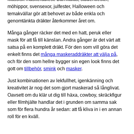
möhippor, svensexor, julfester, Halloween och
temakvällar gör att behovet av både enkla och
genomtänkta dräkter återkommer året om.
Många gånger räcker det med en hatt, peruk eller
mask för att få till känslan. Andra gånger är det värt att
satsa på en komplett dräkt. För den som vill göra det
enkelt finns det
många maskeraddräkter att välja på
,
och för den som hellre bygger sin egen look finns det
gott om
tillbehör
,
smink
och
masker
.
Just kombinationen av lekfullhet, igenkänning och
kreativitet är nog det som gjort maskerad så långlivat.
Oavsett om du klär ut dig till häxa, cowboy, skräckfigur
eller filmhjälte handlar det i grunden om samma sak
som för flera hundra år sedan: att få kliva in i en annan
roll för en kväll.