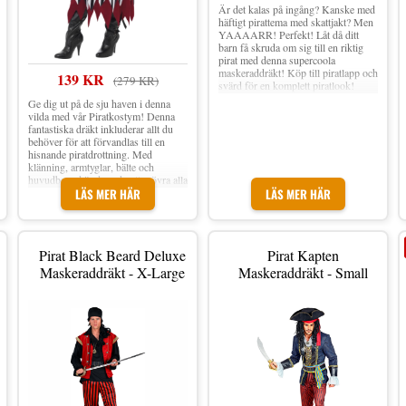
Är det kalas på ingång? Kanske med
häftigt pirattema med skattjakt? Men
YAAAARR! Perfekt! Låt då ditt
barn få skruda om sig till en riktig
pirat med denna supercoola
maskeraddräkt! Köp till piratlapp och
139 KR
(279 KR)
svärd för en komplett piratlook!
Klassisk Pirat Barn Maskeraddräkt
Ge dig ut på de sju haven i denna
inkluderar en overall med svart och
vilda med vår Piratkostym! Denna
vitrandig överdel, svart nederdel med
fantastiska dräkt inkluderar allt du
rött midjeband och fastsydd väst.
behöver för att förvandlas till en
Medföljer gör en matchande
hisnande piratdrottning. Med
pirathatt. Ögonlapp och piratsvärd
klänning, armtyglar, bälte och
ingår ej. Material: 100 % Polyester
huvudbonad är du redo att erövra alla
Inkl. Pirathatt, overall, midjeband
sjörövare och skattjägare på din väg.
LÄS MER HÄR
LÄS MER HÄR
och fastsydd väst Ögonlapp och
svärd ingår ej Finns i storlek: X-
Small, Small och Medium
Pirat Black Beard Deluxe
Pirat Kapten
Maskeraddräkt - X-Large
Maskeraddräkt - Small