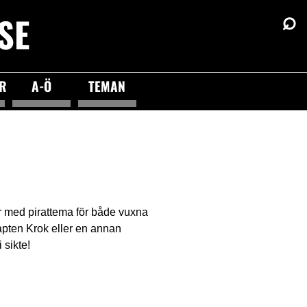
⌕
SE
ÖR
A-Ö
TEMAN
er med pirattema för både vuxna
Kapten Krok eller en annan
 sikte!