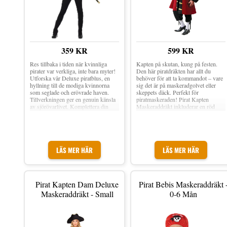
359 KR
599 KR
Res tillbaka i tiden när kvinnliga
Kapten på skutan, kung på festen.
pirater var verkliga, inte bara myter!
Den här piratdräkten har allt du
Utforska vår Deluxe piratblus, en
behöver för att ta kommandot – vare
hyllning till de modiga kvinnorna
sig det är på maskeradgolvet eller
som seglade och erövrade haven.
skeppets däck. Perfekt för
Tillverkningen ger en genuin känsla
piratmaskeraden! Pirat Kapten
av sjörövarlivet. Komplettera din
Maskeraddräkt inkluderar en röd
utstyrsel med en sabel eller en
jacka, vitt halskrås och inte minst ett
piratpistol för att fullända
par svarta piratbyxor. Komplettera
upplevelsen. Stig in i skorna på en
gärna dräkten med strumpor,
äventyrlig sjörövarinna och fördjupa
pirathatt, mustasch, peruk och en
dig i en tid av mod och äventyr.
krok för en komplett piratoutfit.
Beställ redan nu och lev ut historien
Material: Polyester Finns i storlek:
LÄS MER HÄR
LÄS MER HÄR
på festen!
Small, Medium, X-Large & XX-
Large (vuxenstorlek) Inkl. En jacka,
byxor och halskrås Obs! Inget annat
som syns på bilden medföljer
Pirat Kapten Dam Deluxe
Pirat Bebis Maskeraddräkt 
Maskeraddräkt - Small
0-6 Mån