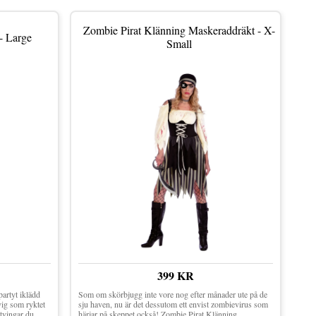
Zombie Pirat Klänning Maskeraddräkt - X-
- Large
Small
399 KR
partyt iklädd
Som om skörbjugg inte vore nog efter månader ute på de
vig som ryktet
sju haven, nu är det dessutom ett envist zombievirus som
tvingar du
härjar på skeppet också! Zombie Pirat Klänning