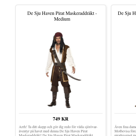
De Sju Haven Pirat Maskeraddräkt -
De Sju H
Medium
749 KR
Arrh! Ta ditt skepp och gör dig redo för vilda sjörövar-
Även fina damer
äventyr på havet med denna De Sju Haven Pirat
Motbevisa fördo
Maskeraddräkt! De Sju Haven Pirat Maskeraddräkt
piratlevernet 