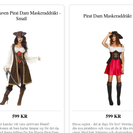
aven Pirat Dam Maskeraddräkt -
Pirat Dam Maskeraddräkt 
Small
599 KR
599 KR
 kanske vill vara sjörövare ibland!
Hissa seglen - det är dags för fest! Storma 
men att bara karlar lämpar sig för det råa
din nya piratdress och visa att du är lika rö
med denna häftiga De Sju Haven Pirat Dam
säger. Med hatt, klänning och skoöverdrag 