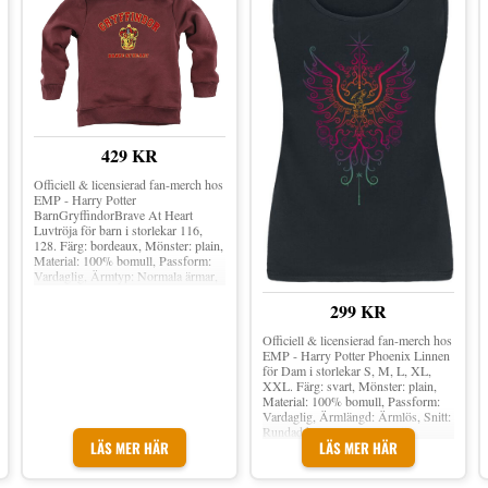
429 KR
Officiell & licensierad fan-merch hos
EMP - Harry Potter
BarnGryffindorBrave At Heart
Luvtröja för barn i storlekar 116,
128. Färg: bordeaux, Mönster: plain,
Material: 100% bomull, Passform:
Vardaglig, Ärmtyp: Normala ärmar,
Ärmlängd: Långärmad, Krage: Luva.
299 KR
Officiell & licensierad fan-merch hos
EMP - Harry Potter Phoenix Linnen
för Dam i storlekar S, M, L, XL,
XXL. Färg: svart, Mönster: plain,
Material: 100% bomull, Passform:
Vardaglig, Ärmlängd: Ärmlös, Snitt:
Rundad hals, Krage: Kraglös.
LÄS MER HÄR
LÄS MER HÄR