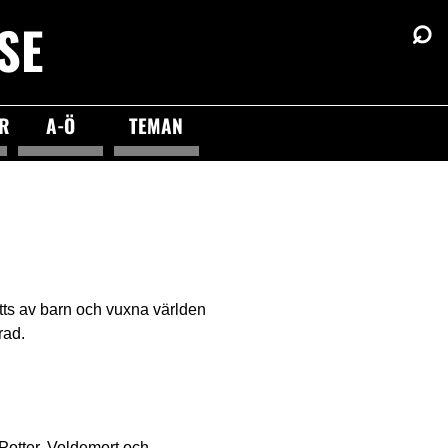
⌕
SE
ÖR
A-Ö
TEMAN
tts av barn och vuxna världen
rad.
otter. Voldemort och