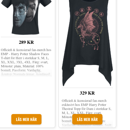
289 KR
Officiell & licensierad fan-merch hos
EMP - Harry Potter Shadow Faces
T-shirt för Herr i storlekar S, M, L,
XL, XXL, 3XL, 4XL. Färg: svart,
Mönster: plain, Material: 100%
bomull, Passform: Vardaglig,
Ärmtyp: Normala ärmar, Ärmlängd:
Kortärmat, Snitt: Rundad hals.
329 KR
Officiell & licensierad fan-merch
exklusivt hos EMP Harry Potter
Thestral Topp för Dam i storlekar S,
M, L, XL, XXL. Färg: svart,
Mönster: plain, Material: 95%
LÄS MER HÄR
LÄS MER HÄR
bomull, 5% spandex, Passform:
Vardaglig, Ärmlängd: Ärmlös, Snitt:
Rundad hals, Krage: Kraglös.