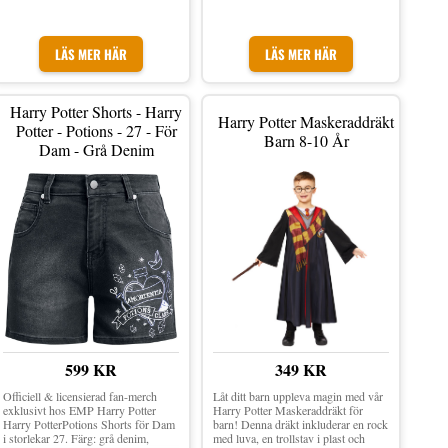
dragskosnörning.
LÄS MER HÄR
LÄS MER HÄR
Harry Potter Shorts - Harry
Harry Potter Maskeraddräkt
Potter - Potions - 27 - För
Barn 8-10 År
Dam - Grå Denim
349 KR
599 KR
Låt ditt barn uppleva magin med vår
Officiell & licensierad fan-merch
Harry Potter Maskeraddräkt för
exklusivt hos EMP Harry Potter
barn! Denna dräkt inkluderar en rock
Harry PotterPotions Shorts för Dam
med luva, en trollstav i plast och
i storlekar 27. Färg: grå denim,