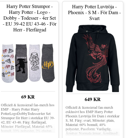
Harry Potter Strumpor -
Harry Potter Luvtröja -
Harry Potter - Logo -
Phoenix - S M - För Dam -
Dobby - Todesser - 4er Set
Svart
- EU 39-42 EU 43-46 - För
Herr - Flerfärgad
69 KR
649 KR
Officiell & licensierad fan-merch hos
Officiell & licensierad fan-merch
EMP - Harry Potter Harry
exklusivt hos EMP Harry Potter
PotterLogoDobbyTodesser4er Set
Phoenix Luvtröja för Dam i storlekar
Strumpor för Herr i storlekar EU 39-
S, M. Färg: svart, Mönster: plain,
42, EU 43-46. Färg: flerfärgad,
Material: 60% bomull, 40%
Mönster: Flerfärgad, Material: 65%
polyester, Passform: Vardaglig,
bomull, 33% polyester, 2% elastan.
Ärmtyp: Normala ärmar, Ärmlängd:
Långärmad, Krage: luva med