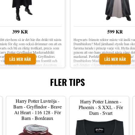
399 KR
599 KR
itt elevhem så är det här din dräkt till nästa
Hogwarts främste rektor måste väl ändå va
måste för dig som också drömmer om att en
Dumbledore? Med järnhand styrde han skola
rts och bli en riktig trollkarl, precis som
farorna lurade i princip varje vrå. Hylla de
Harry Potter Gryffindor Maskeraddräkt
genom att sno hans utstyrsel nästa gång de
svart rock med elevhemmet Gryffindors
maskerad. Perfekt om festen har filmtema! 
LÄS MER HÄR
LÄS MER HÄR
 vänster bröst. Den är öppen framtill och
Dumbledore Maskeraddräkt är en häftig drä
borre upptill. Rocken kommer dessutom
och detaljer vi känner igen från filmerna o
 huva med röd insida, likt rockarna i
Komplettera med trollstav för att sprida m
lettera gärna med peruk, glasögon, slips
på festen! Storlekar: Standard, Large och 
ör en fullbordad maskeradoutfit. Material:
Material: Polyester Inkl. Rock med print, h
FLER TIPS
r Finns i storlek: Medium/Large och XX-
skägg Trollspö och skor medföljer ej
 rock med huva Obs! Inget annat som syns
ljer Observera att priset avser 1 st dräkt
iciellt licensierad Harry Potter&trade
Harry Potter Luvtröja -
Harry Potter Linnen -
Barn - Gryffindor - Brave
Phoenix - S XXL - För
At Heart - 116 128 - För
Dam - Svart
Barn - Bordeaux