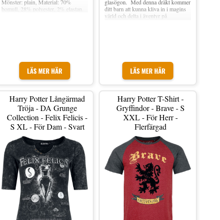
glasögon. Med denna dräkt kommer
Mönster: plain, Material: 70%
ditt barn att kunna kliva in i magins
bomull, 28% polyester, 2% elastan.
värld och delta i äventyr på
maskeradfesten, Halloween eller
andra temaevenemang.
LÄS MER HÄR
LÄS MER HÄR
Harry Potter Långärmad
Harry Potter T-Shirt -
Tröja - DA Grunge
Gryffindor - Brave - S
Collection - Felix Felicis -
XXL - För Herr -
S XL - För Dam - Svart
Flerfärgad