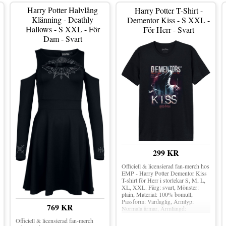
Harry Potter Halvlång
Harry Potter T-Shirt -
Klänning - Deathly
Dementor Kiss - S XXL -
Hallows - S XXL - För
För Herr - Svart
Dam - Svart
299 KR
Officiell & licensierad fan-merch hos
EMP - Harry Potter Dementor Kiss
T-shirt för Herr i storlekar S, M, L,
XL, XXL. Färg: svart, Mönster:
plain, Material: 100% bomull,
Passform: Vardaglig, Ärmtyp:
769 KR
Normala ärmar, Ärmlängd:
Kortärmat, Snitt: Rundad hals,
Officiell & licensierad fan-merch
Krage: Kraglös.