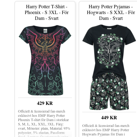
Harry Potter T-Shirt -
Harry Potter Pyjamas -
Phoenix - S 3XL - För
Hogwarts - S XXL - För
Dam - Svart
Dam - Svart
429 KR
Officiell & licensierad fan-merch
exklusivt hos EMP Harry Potter
449 KR
Phoenix T-shirt för Dam i storlekar
S, M, L, XL, XXL, 3XL. Färg:
Officiell & licensierad fan-merch
svart, Mönster: plain, Material: 95%
exklusivt hos EMP Harry Potter
polyester, 5% elastan, Passform:
Hogwarts Pyjamas för Dam i
Bred, Ärmtyp: Överlappande axlar,