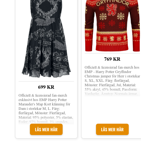
769 KR
Officiell & licensierad fan-merch hos
EMP - Harry Potter Gryffindor
Christmas jumper för Herr i storlekar
S, XL, XXL. Färg: flerfärgad,
Mönster: Flerfärgad, Jul, Material:
699 KR
55% akryl, 45% bomull, Passform:
Vardaglig, Ärmtyp: Normala ärmar,
Officiell & licensierad fan-merch
Ärmlängd: Långärmad.
exklusivt hos EMP Harry Potter
Marauder's Map Kort klänning för
Dam i storlekar M, L. Färg:
flerfärgad, Mönster: Flerfärgad,
Material: 95% polyester, 5% elastan,
Foder: 97% bomull, 3% spandex,
Ärmlängd: Ärmlös.
LÄS MER HÄR
LÄS MER HÄR