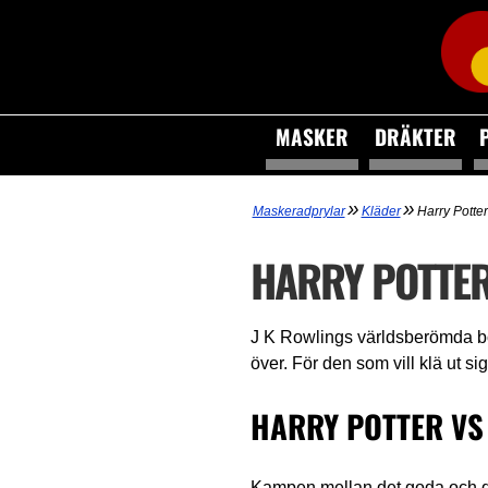
MASKER
DRÄKTER
»
»
Maskeradprylar
Kläder
Harry Potter
HARRY POTTE
J K Rowlings världsberömda bok
över. För den som vill klä ut si
HARRY POTTER VS
Kampen mellan det goda och de