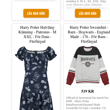
storlekar S, M, L, XL, XXL. Färg:
Ärmlängd: Kortärmat, Snitt: Båthals,
svart, Mönster: plain, Material:
Krage: Kraglös.
100% bomull, Snitt: Rundad hals.
LÄS MER HÄR
LÄS MER HÄR
Harry Potter Halvlång
Harry Potter Sweatshirt -
Klänning - Patronus - M
Barn - Hogwarts - England
XXL - För Dam -
Made - 176 - För Barn -
Flerfärgad
Flerfärgad
519 KR
Officiell & licensierad fan-merch hos
EMP - Harry Potter
BarnHogwartsEngland Made
Sweatshirt för barn i storlekar 176.