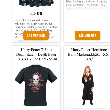
Färg: flerfärgad, Mönster: blandad,
plain, Material: 70% bomull, 30%
polyester, Snitt: Rundad hals.
449 KR
Officiell & licensierad fan-merch
exklusivt hos EMP Harry Potter
Patronus Halvlång klänning för Dam
i storlekar M, L, XL, XXL. Färg:
flerfärgad, Mönster: Flerfärgad,
LÄS MER HÄR
LÄS MER HÄR
Material: 100% viskos, Ärmlängd:
Kortärmat, Krage: Kraglös.
Harry Potter T-Shirt -
Harry Potter Hermione
Death Eater - Death Eater -
Barn Maskeraddräkt - XX-
S XXL - För Herr - Svart
Large