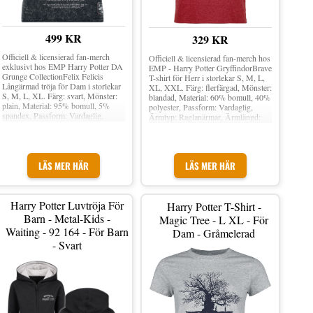
499 KR
329 KR
Officiell & licensierad fan-merch
Officiell & licensierad fan-merch hos
exklusivt hos EMP Harry Potter DA
EMP - Harry Potter GryffindorBrave
Grunge CollectionFelix Felicis
T-shirt för Herr i storlekar S, M, L,
Långärmad tröja för Dam i storlekar
XL, XXL. Färg: flerfärgad, Mönster:
S, M, L, XL. Färg: svart, Mönster:
blandad, Material: 60% bomull, 40%
plain, Material: 95% bomull, 5%
polyester, Passform: Vardaglig,
spandex, Passform: Vardaglig,
Ärmtyp: Raglanärmar, Ärmlängd:
Ärmtyp: Normala ärmar, Ärmlängd:
Kortärmat, Snitt: Rundad hals.
3/4-ärm, Snitt: V-hals.
LÄS MER HÄR
LÄS MER HÄR
Harry Potter Luvtröja För
Harry Potter T-Shirt -
Barn - Metal-Kids -
Magic Tree - L XL - För
Waiting - 92 164 - För Barn
Dam - Gråmelerad
- Svart