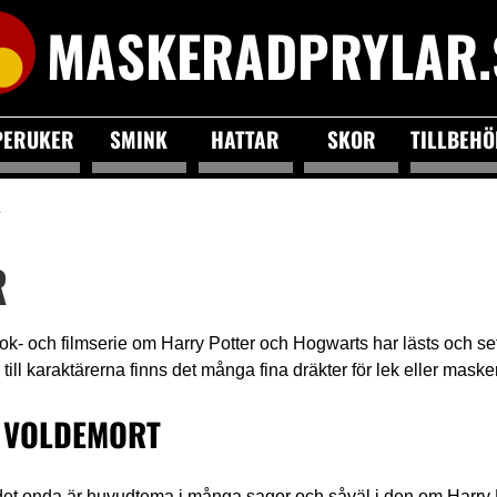
MASKERADPRYLAR.
PERUKER
SMINK
HATTAR
SKOR
TILLBEH
R
- och filmserie om Harry Potter och Hogwarts har lästs och se
g till karaktärerna finns det många fina dräkter för lek eller maske
 VOLDEMORT
t onda är huvudtema i många sagor och såväl i den om Harry P