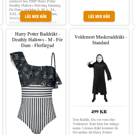
exklusivt hos EMP Harry Potter
Deathly Hallows Halvlång klänning
för Dam i storlekar S, M, L, XL,
XXL. Färg: svart, Mönster: plain,
LÄS MER HÄR
LÄS MER HÄR
Material: 65% viskos, 29%
polyamid, 6% elastan, Ärmlängd:
Långärmad, Snitt: Rundad hals.
Harry Potter Baddräkt -
Voldemort Maskeraddräkt -
Deathly Hallows - M - För
Standard
Dam - Flerfärgad
499 KR
Tom Riddle, Du-vet-vem eller
Voldemort. Kärt barn har många
namn. I denna dräkt kommer du
förvandlas till Harry Potters