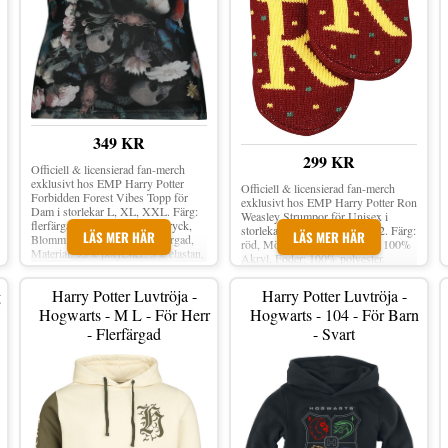
349 KR
299 KR
Officiell & licensierad fan-merch
exklusivt hos EMP Harry Potter
Officiell & licensierad fan-merch
Forbidden Forest Vibes Topp för
exklusivt hos EMP Harry Potter Ron
Dam i storlekar L, XL, XXL. Färg:
Weasley Strumpor för Unisex i
flerfärgad, Mönster: Allovertryck,
storlekar EU 35-38, EU 39-42. Färg:
LÄS MER HÄR
LÄS MER HÄR
Blommigt, Dödskallar, Flerfärgad,
röd, Mönster: plain, Material: 100%
Material: 95% polyester, 5% elastan,
Akryl, Foder: 100% polyester.
Foder: 95% viskos, 5% elastan,
Passform: Slim Fit, Snitt: Runda
g
Harry Potter Luvtröja -
Harry Potter Luvtröja -
Hogwarts - M L - För Herr
Hogwarts - 104 - För Barn
- Flerfärgad
- Svart