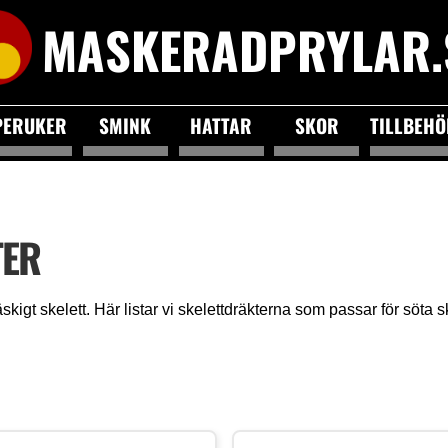
MASKERADPRYLAR.
PERUKER
SMINK
HATTAR
SKOR
TILLBEH
TER
t läskigt skelett. Här listar vi skelettdräkterna som passar för söta 