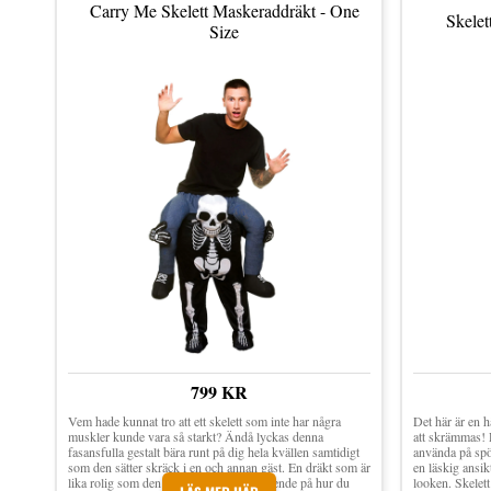
Carry Me Skelett Maskeraddräkt - One
Skelet
Size
799 KR
Vem hade kunnat tro att ett skelett som inte har några
Det här är en h
muskler kunde vara så starkt? Ändå lyckas denna
att skrämmas! D
fasansfulla gestalt bära runt på dig hela kvällen samtidigt
använda på spö
som den sätter skräck i en och annan gäst. En dräkt som är
en läskig ansik
lika rolig som den är skrämmande, beroende på hur du
looken. Skelet