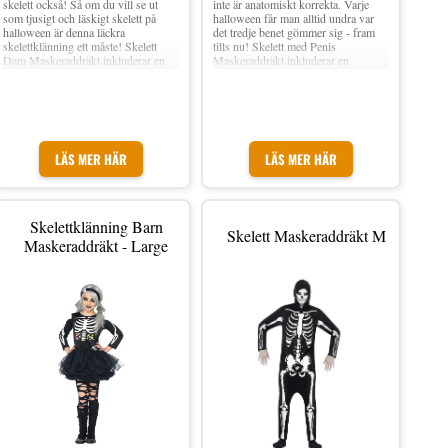
skelett också! Så om du vill se ut
inte är anatomiskt korrekta. Varje
som tjusigt och läskigt skelett på
halloween får man alltid undra var
halloween är denna läckra
det tredje benet gömmer sig - fram
skelettklänning ett måste! Skelett
tills nu! Skelett med Penis
Dam Maskeraddräkt inkluderar en
Maskeraddräkt inkluderar en
snygg svart klänning med smala
välhängd jumpsuit med motiv av ett
axelband och läcker lager-på-lager
skelett på framsidan, baksidan är
effekt nedtill av spetsyg med vit trim.
helsvart. Det medföljer även en
På klänningen finns ett vitt
matchande heltäckande mask med hål
skelettmotiv, och medföljer gör två
för ögon och näsa. Material:
matchande långa svarta handskar
Polyester Finns i storlek: Medium
LÄS MER HÄR
LÄS MER HÄR
med vita skelettmotiv. Material:
och Large Inkl. Jumpsuit och mask
Polyester Finns i storlek: X-Small,
OBS! Handskar ingår ej
Small, Medium, Large och X-Large
Inkl. Klänning och handskar
Strumpbyxor och peruk ingår ej
Skelettklänning Barn
Skelett Maskeraddräkt M
Maskeraddräkt - Large