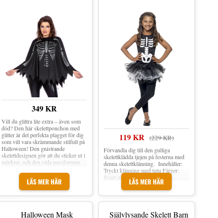
349 KR
Vill du glittra lite extra – även som
död? Den här skelettponchon med
glitter är det perfekta plagget för dig
119 KR
(229 KR)
som vill vara skrämmande stilfull på
Halloween! Den gnistrande
Förvandla dig till den gulliga
skelettdesignen gör att du sticker ut i
skelettklädda tjejen på festerna med
mörkret, och den vida passformen
denna skelettklänning. Innehåller:
ger en dramatisk siluett som passar
Tryckt klänning med tutu Färger:
lika bra till en klänning som ett par
Svart och vitt
LÄS MER HÄR
LÄS MER HÄR
svarta leggings. Poncho Skelett med
Glitter är en svart poncho med
skimrande skelettmotiv av små stenar
och har ojämna ändkanter som gör
den extra effektfull. Kombinera med
Halloween Mask
Självlysande Skelett Barn
en skelettmask och glittriga