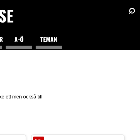
⌕
SE
ÖR
A-Ö
TEMAN
skelett men också till