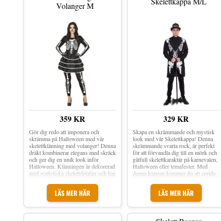
Skelettkappa M/L
påstrykningspensel
Volanger M
komplett outfit! Material: Polyester
Finns i storlek: Small, Medium,
Large & X-Large (vuxenstorlek)
Inkl. En känning och hölster Obs!
Hatt, strumpbyxor, pistol och skor
medföljer ej
359 KR
329 KR
Gör dig redo att imponera och
Skapa en skrämmande och mystisk
skrämma på Halloween med vår
look med vår Skelettkappa! Denna
skelettklänning med volanger! Denna
skrämmande svarta rock, är perfekt
dräkt kombinerar elegans med skräck
för att förvandla dig till en mörk och
och ger dig en unik look inför
gåtfull skelettkaraktär på karnevalen,
Halloween. Klänningen är dekorerad
Halloween eller temafester. Med
med realistiska skelettdetaljer och har
denna kappan kommer du att sprida
volanger. Den är perfekt för den som
skräck och rysningar när du går
vill vara festens stjärna med en
omkring som en skugga från de
LÄS MER HÄR
LÄS MER HÄR
kreativ och skrämmande dräkt.
döda. Den svarta färgen ger en aura
av mysterium och spänning.
Innehåller Kappa Accessoarer på
bilden ingår ej