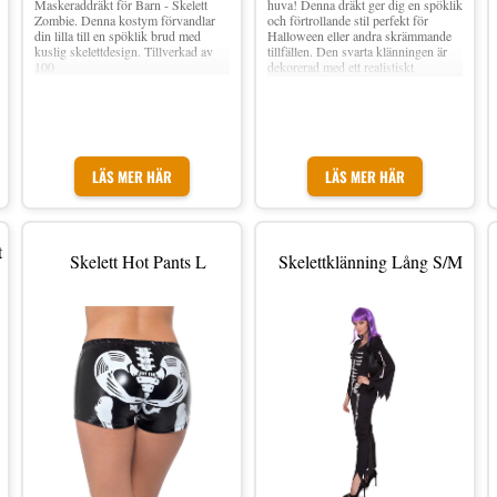
Maskeraddräkt för Barn - Skelett
huva! Denna dräkt ger dig en spöklik
Zombie. Denna kostym förvandlar
och förtrollande stil perfekt för
din lilla till en spöklik brud med
Halloween eller andra skrämmande
kuslig skelettdesign. Tillverkad av
tillfällen. Den svarta klänningen är
100
dekorerad med ett realistiskt
skeletttryck och har en huva som ger
dig en mystisk aura.
LÄS MER HÄR
LÄS MER HÄR
t
Skelett Hot Pants L
Skelettklänning Lång S/M