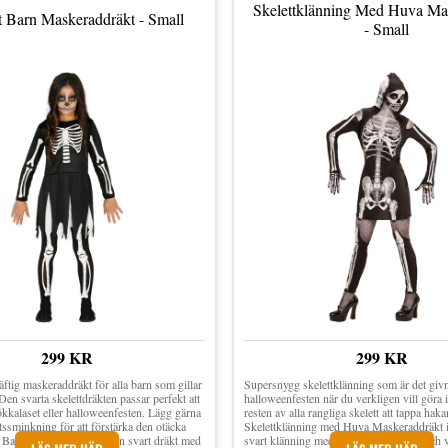
Skelettklänning Med Huva Ma
t Barn Maskeraddräkt - Small
- Small
299 KR
299 KR
äftig maskeraddräkt för alla barn som gillar
Supersnygg skelettklänning som är det givna
en svarta skelettdräkten passar perfekt att
halloweenfesten när du verkligen vill göra 
kkalaset eller halloweenfesten. Lägg gärna
resten av alla rangliga skelett att tappa haka
tssminkning för att förstärka den otäcka
Skelettklänning med Huva Maskeraddräkt i
t Barn Maskeraddräkt är en svart dräkt med
svart klänning med huva, öppna axlar och v