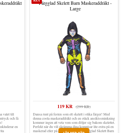
REA
skeraddräkt
Färgglad Skelett Barn Maskeraddräkt -
Large
119 KR
(299 KR)
 valet till
Dansa runt på festen som ett skelett i olika färger! Med
intryck och få
denna coola maskeraddräkt och en otäck ansiktssminkning
n!
kommer ingen att veta vem som döljer sig bakom skelettet.
nkluderar en
Perfekt när du vill skrämma dina kompisar lite extra på en
ita
maskerad eller på en halloweenfest. Färgglad Skelett Barn