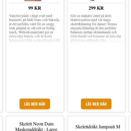
99 KR
299 KR
Våra hot pants i djup svart med
Gör en makalös entré på årets
benmotiv på både fram- och baksida,
Halloweenfest med vår långa
är det perfekta valet för en snygg
skelettklänning för damer! Denna
look präglad av stil och en festlig
eleganta klänning är den perfekta
touch. Wetlook-materialet ger en
balansen mellan skrämmande och
extra edgy känsla, och de korta
förtrollande och kommer att göra dig
hotpantsen tillför en dos flirtighet till
till festens mittpunkt. Vår
din look. Varför inte mixa och
skelettklänning har en unik design
matcha med andra accessoarer och
med skelettdetaljer som kommer att
plagg för en fulländad och
ge dig en spöklik utstrålning. Den är
minnesvärd Halloween-outfit?
skräddarsydd för att smickra din
figur och få dig att känna dig
självsäker hela natten lång.
LÄS MER HÄR
LÄS MER HÄR
Skelett Neon Dam
Skelettdräkt Jumpsuit M
Maskeraddräkt - Large