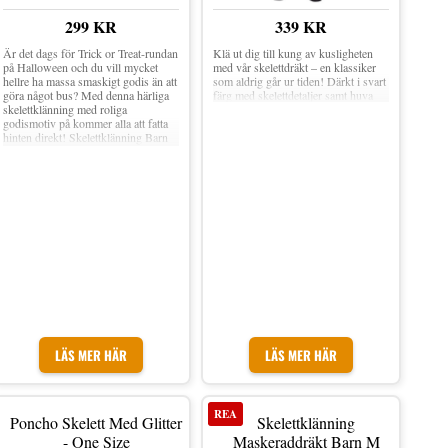
299 KR
339 KR
Är det dags för Trick or Treat-rundan
Klä ut dig till kung av kusligheten
på Halloween och du vill mycket
med vår skelettdräkt – en klassiker
hellre ha massa smaskigt godis än att
som aldrig går ur tiden! Därkt i svart
göra något bus? Med denna härliga
färg med skelettdetaljer samt huva
skelettklänning med roliga
godismotiv på kommer alla att fatta
hinten direkt! Skelettklänning Barn
Maskeraddräkt är en svart,
långärmad klänning med tyllkjol
nedtill. Klänningen kommer med
snyggt skelettmotiv i vitt tillsammans
med färgglatt godis på magen.
Medföljer gör ett matchande diadem.
Material: Polyester Finns i storlek:
Small, Medium och Large Inkl.
Klänning och diadem Strumpbyxor
ingår ej
LÄS MER HÄR
LÄS MER HÄR
REA
Poncho Skelett Med Glitter
Skelettklänning
- One Size
Maskeraddräkt Barn M