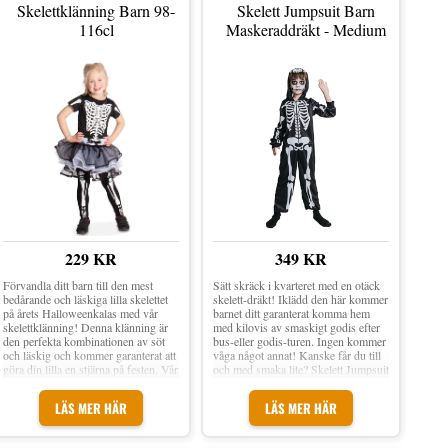
exponerats för ljus/belysning, vilket
Skelettklänning Barn 98-
Skelett Jumpsuit Barn
gör dräkten otroligt effektfull och
116cl
Maskeraddräkt - Medium
klockren som halloweendräkt!
Observera att jumpsuiten inte har
något skelettryck baktill. Material:
100 % Polyester Inkl. Jumpsuit,
handskar och mask Dräkten behöver
exponeras för ljus/belysning för att
den ska kunna lysa i mörker
Jumpsuiten har inget tryck på
baksidan Finns i storlek: Small,
Medium, Large och X-large
229 KR
349 KR
Förvandla ditt barn till den mest
Sätt skräck i kvarteret med en otäck
bedårande och läskiga lilla skelettet
skelett-dräkt! Iklädd den här kommer
på årets Halloweenkalas med vår
barnet ditt garanterat komma hem
skelettklänning! Denna klänning är
med kilovis av smaskigt godis efter
den perfekta kombinationen av söt
bus-eller godis-turen. Ingen kommer
och läskig och kommer garanterat att
våga något annat! Kanske får du till
göra din lilla en stjärna på festen. Vår
och med smaka lite? Skelett Jumpsuit
skelettklänning är noggrant utformad
Barn Maskeraddräkt förvandlar
med detaljer som ger ditt barn en
barnet ditt till ett vandrande skelett på
LÄS MER HÄR
LÄS MER HÄR
realistisk skelettlook. Barnstorlek
nolltid! Dräkten inkluderar en svart
jumpsuit med skelettmotiv – allt som
behövs för halloweenfirandet!