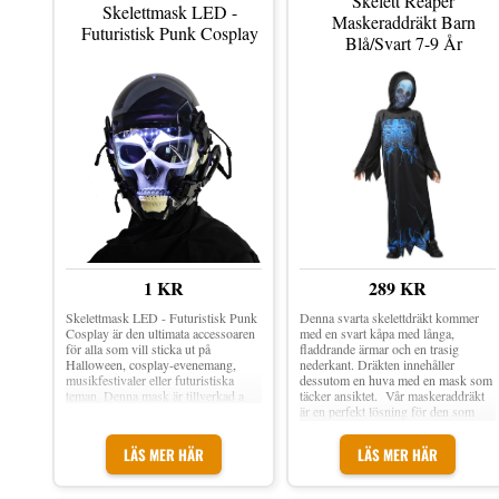
Skelett Reaper
Skelettmask LED -
Maskeraddräkt Barn
Futuristisk Punk Cosplay
Blå/Svart 7-9 År
1 KR
289 KR
Skelettmask LED - Futuristisk Punk
Denna svarta skelettdräkt kommer
Cosplay är den ultimata accessoaren
med en svart kåpa med långa,
för alla som vill sticka ut på
fladdrande ärmar och en trasig
Halloween, cosplay-evenemang,
nederkant. Dräkten innehåller
musikfestivaler eller futuristiska
dessutom en huva med en mask som
teman. Denna mask är tillverkad a
täcker ansiktet. Vår maskeraddräkt
är en perfekt lösning för den som
önskar en snabb och effektfull dräkt
till Halloween. Skelettdräkt, med
LÄS MER HÄR
LÄS MER HÄR
kåpa och huvudmask Med motiv av
elektrifierad version av ett skelett
med knäppta ribbor och ilande