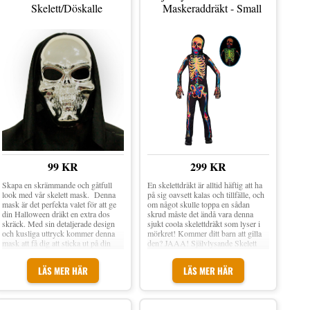
Skelett/Döskalle
Maskeraddräkt - Small
accessoarer för en dödligt snygg
look! Material: 70% Polyester, 30%
Polypropen Inkl. Svart poncho med
glittrande skelettmotiv Inget annat på
bilden ingår Storlek: One size
(vuxenstorlek)
99 KR
299 KR
Skapa en skrämmande och gåtfull
En skelettdräkt är alltid häftig att ha
look med vår skelett mask. Denna
på sig oavsett kalas och tillfälle, och
mask är det perfekta valet för att ge
om något skulle toppa en sådan
din Halloween dräkt en extra dos
skrud måste det ändå vara denna
skräck. Med sin detaljerade design
sjukt coola skelettdräkt som lyser i
och kusliga uttryck kommer denna
mörkret! Kommer ditt barn att gilla
mask att få dig att sticka ut på din
den? JAAA! Självlysande Skelett
Halloweenfest eller maskerad. Den
Barn Maskeraddräkt inkluderar en
är enkel att bära och ger dig
svart overall med flerfärgat
LÄS MER HÄR
LÄS MER HÄR
möjlighet att förvandlas till en verklig
skelettmotiv på framsidan, en
skräckfigur.
matchande skelettmask i tyg och ett
par skeletthandskar. Motiven blir
självlysande i mörkret efter att ha