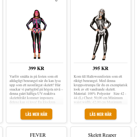
399 KR
395 KR
Varför smälta in på festen som ett
Kom till Halloweenfesten som ett
alldagligt benrangel när du kan lysa
riktigt benrangel. Med denna
upp som ett neonfärgat skelett? Här
kroppsstrumpa får du en exemplarisk
snackar vi partyglöd på högsta nivå –
look av ett vandrande skelett.
denna galet häftiga UV-reaktiva
Material: 100% Polyester Size 42 -
skelettdräkt kommer imponera
44 (L) Chest: 50,00 cm Minimum
deluxe kan vi lova! En klockren
waist width: 42,00 cm Maximum
skrud för halloweenfesten eller UV-
waist width: 50,00 cm Total length:
festen. Skelett Neon Dam
149,00 cm Minimum width hip:
LÄS MER HÄR
LÄS MER HÄR
Maskeraddräkt inkluderar en svart
48,00 cm Maximum width hip:
jumpsuit med neonfärgat
53,00 cm Size 38 - 40 (M) Chest:
skelettmotiv på framsidan som lyser i
42,00 cm Minimum waist width:
UV-ljus. Perfekt dräkt till Halloween
34,00 cm Maximum waist width:
eller UV-partyt! Köp till
42,00 cm Total length: 145,00 cm
FEVER
Skelett Reaper
halloweensmink och tillbehör för att
Minimum width hip: 40,00 cm