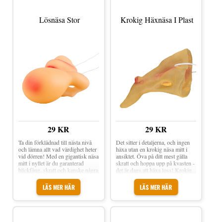
pipfunktion Med elastiskt band
Skumgummi Mått: 5 cm
Lösnäsa Stor
Krokig Häxnäsa I Plast
29 KR
29 KR
Ta din förklädnad till nästa nivå
Det sitter i detaljerna, och ingen
och lämna allt vad värdighet heter
häxa utan en krokig näsa mitt i
vid dörren! Med en gigantisk näsa
ansiktet. Öva på ditt mest gälla
mitt i nyllet är du garanterad
skratt och hoppa upp på kvasten -
blickfång, skratt och kanske några
det är dags att häxa loss! Krokig
höjda ögonbryn. Perfekt för
Häxnäsa i Plast kommer i
maskerad, sketcher eller när du
storleken one size och är
LÄS MER HÄR
LÄS MER HÄR
bara vill dyka upp och stjäla
tillverkad i plast. Näsan är försedd
showen – för det är ju detaljerna
med ett elastiskt band som enkelt
som gör det! Lösnäsa Stor är en
förs bakom huvudet. Ett måste för
humoristisk maskeradaccessoar i
dig som vill vara häxa nästa
mjukt material som enkelt fästs
maskeradfest! Storlek: One size