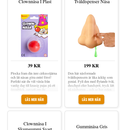
Clownnäsa I Plast
Tvåldispenser Näsa
polyester Storlek: One size
39 KR
199 KR
Plocka fram din inre cirkusstjärna
Den här näsformade
och låt näsan göra entré först!
tvåldispensern är lika äcklig som
Perfekt när du vill växla från
genial. Fyll den med flytande tvål,
vanlig dag till knasig pajas på ett
duschgel eller handsprit, tryck lätt
ögonblick, oavsett om du
på näsborren – och se hur gelen
jonglerar, skojar eller bara vill
(eller &#8220snoret&#8221!)
visa upp lite kreativa trick.
sakta rinner ut. Tvåldispenser
LÄS MER HÄR
LÄS MER HÄR
Clownnäsa i Plast är en röd
Näsa är en överdimensionerad
clownnäsa med elastiskt snöre
näsformad tvålpump som det
som gör den enkel att ta på och av.
sipprar ut grön gel från ena
Ett måste när du ska klä ut dig till
näsborren när man trycker på den.
clown vare sig det är temafest,
Perfekt inredningsdetalj till
halloween eller barnkalas på
badrummet! Material: Plast
Clownnäsa I
Gumminäsa Gris
gång! Material: Plast Storlek: One
Gelutlopp: Höger näsborre Tryck
Skumgummi Svart