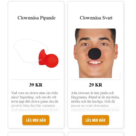
med svarta och grå detaljer. Fästes
One size.
enkelt med ett diskret, elastiskt
band. Storlek: One size.
Clownnäsa Pipande
Clownnäsa Svart
39 KR
29 KR
Vad vore en clown utan sin röda
Alla clowner är inte glada och
näsa? Ingenting, och om du vill
färggranna, ibland är de mystiska,
levla upp ditt clown game ska du
mörka och lite kusliga. Och då
givetvis bära den här varianten
passar en svart clownnäsa
med inbyggd pipfunktion! Honk
ypperligt! Clownnäsa Svart är en
honk! Clownnäsa Pipande är en
klassisk clownnäsa i skumgummi
lustig liten accessoar som utgör en
som du klämmer fast på din nästa
LÄS MER HÄR
LÄS MER HÄR
stor del av clownens repertoar.
för att få den där klasisska
Kläm på näsan för att ge ifrån dig
clownlooken. Allt du behöver
pipande ljud! Storlek: One size
ordna utöver näsan är smink och
Material: Plast Inbyggd
en galen peruk. Material: