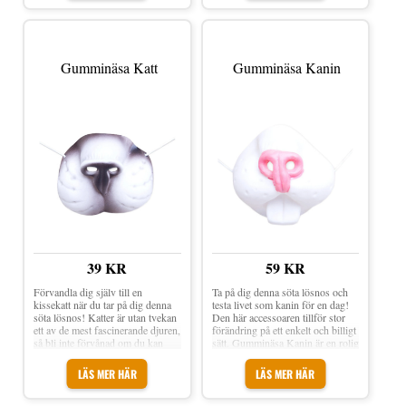
här mjuka lösnosen som du enkelt
med ett diskret, elastiskt band.
placerar på näsan. Kaninnäsa
Storlek: One size.
Mjuk är en mjuk kaninnäsa med
rosa nos. Näsan är försedd med
ett band som gör den enkel att
Gumminäsa Katt
Gumminäsa Kanin
fästa runt huvudet. Den kan
exempelvis användas på en
maskerad eller ett påskfirande.
Material: 100% Polyester Storlek:
One size Mått: ca 13 cm
VARNING! Ej lämplig för barn
under 3 år. Innehåller smådelar.
Kvävningsrisk. VARNING!
Innehåller långt snöre – risk för
strypning
39 KR
59 KR
Förvandla dig själv till en
Ta på dig denna söta lösnos och
kissekatt när du tar på dig denna
testa livet som kanin för en dag!
söta lösnos! Katter är utan tvekan
Den här accessoaren tillför stor
ett av de mest fascinerande djuren,
förändring på ett enkelt och billigt
så bli inte förvånad om du kan
sätt. Gumminäsa Kanin är en rolig
hoppa upp på hustak och sniffa
lösnäsa i form av en vit kaninnos
fram smådjur när du bär denna.
med rosa näsa och stora
LÄS MER HÄR
LÄS MER HÄR
Gumminäsa Katt är en rolig
gnagartänder. Fästes enkelt med
lösnäsa i form av en vit kattnos
ett diskret, elastiskt band. Storlek: