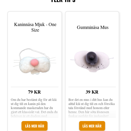
Kaninnäsa Mjuk - One
Gumminäsa Mus
Size
79 KR
39 KR
Om du har bestämt dig för att klä
Bor det en mus i ditt hus kan du
ut dig till en kanin på den
alltid klä ut dig till en och försöka
kommande maskeraden har du
tala förstånd med honom eller
gjort ett klassiskt val. Det enda du
henne. Den här söta lösnosen
behöver är ett diadem med
funkar perfekt för ändamålet!
kaninöron och en nos. Om du inte
Gumminäsa Mus är en rolig
vill sminka en kaninnos i ansiktet
lösnäsa i form av en vit musnos
LÄS MER HÄR
LÄS MER HÄR
kan du istället använda dig av den
med svarta detaljer. Fästes enkelt