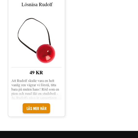
Lösnäsa Rudolf
49 KR
Att Rudolf skulle vara en helt
vanlig ren vägrar vi förstå, titta
bara på mulen hans! Röd som en
pion och rund likt en studsboll -
Ja, Rudolfs näsa är sannerligen
extraordinär och användbar i
släddragarsituationer. Lösnäsa
LÄS MER HÄR
Rudolf innehåller en rund och
glansig rennos i plast som
kommer göra susen på julfester
och andra tillställningar där
Rudolf kan tänkas behövas!
Storlek: One size Material: Plast
Med elastiskt gummiband