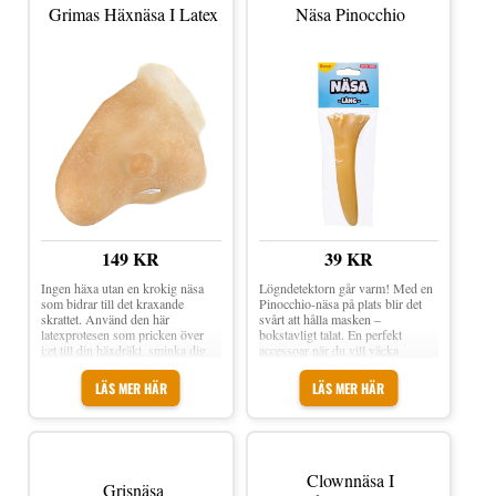
Grimas Häxnäsa I Latex
Näsa Pinocchio
149 KR
39 KR
Ingen häxa utan en krokig näsa
Lögndetektorn går varm! Med en
som bidrar till det kraxande
Pinocchio-näsa på plats blir det
skrattet. Använd den här
svårt att hålla masken –
latexprotesen som pricken över
bokstavligt talat. En perfekt
i:et till din häxdräkt, sminka dig
accessoar när du vill väcka
grön i ansiktet och hoppa upp på
misstankar på nolltid eller bara ge
kvasten - det är dags att ta sikte på
din utklädnad ett lyft. Näsa
LÄS MER HÄR
LÄS MER HÄR
årets kusligaste fest! Grimas
Pinocchio är en extra lång näsa
Häxnäsa i Latex är en handgjord
som får dig att efterlikna
latexprotes i from av en stor
Pinocchio. Näsan fästs med det
spetsig näsa som passar perfekt
medföljande bandet runt huvudet.
för häxor att bära till Halloween.
Material: Plast Fästs med band
Applicering: Ta ut produkten ur
Clownnäsa I
Grisnäsa
lådan och lägg på näsan för att få