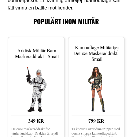
bomberjackor. En kvinnlig armétjej i kamouflage kan
lätt vinna en battle mot fiender.
POPULÄRT INOM MILITÄR
Kamouflage Militärtjej
Arktisk Militär Barn
Deluxe Maskeraddräkt -
Maskeraddräkt - Small
Small
349 KR
799 KR
Helcool maskeraddräkt för
Ta kontroll över dina trupper med
vinterlandskap! Dräkten är rejält
denna snygga kamouflagedräkt.