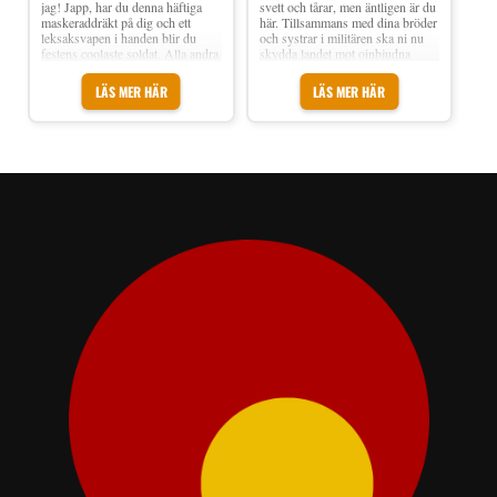
jag! Japp, har du denna häftiga
svett och tårar, men äntligen är du
maskeraddräkt på dig och ett
här. Tillsammans med dina bröder
leksaksvapen i handen blir du
och systrar i militären ska ni nu
festens coolaste soldat. Alla andra
skydda landet mot oinbjudna
gästerna på festen får se upp för
inkräktare. Eller så kan du bara
en lekande soldat ska man inte
dyka upp med en läcker dräkt till
LÄS MER HÄR
LÄS MER HÄR
skoja bort! Soldat Barn
halloweenkalaset! Soldat
Maskeraddräkt inkluderar ett par
Kamouflage Barn Maskeraddräkt
mjuka och sköna
inkluderar en kamouflagefärgad
kamouflagefärgade byxor och en
jacka med tillhörande byxor. Det
matchande tröja. Till
medföljer även en svart basker
maskeradkostymen kommer
som pricken över i. Komplettera
också ett pannband i samma tyg.
med ansiktsfärg och ett
Material: 100 % Polyester Ingår:
leksaksvapen för fulländad look.
Tröja, byxor och pannband Skor,
Material: Polyester Storlek: Small,
patronbälte och övriga vapen
Medium, Large, X-Large och XX-
ingår ej Finns i storlek: Small,
Large Inkl. Jacka, byxor och hatt
Medium, Large och X-Large
Leksaksvapen och skor ingår ej