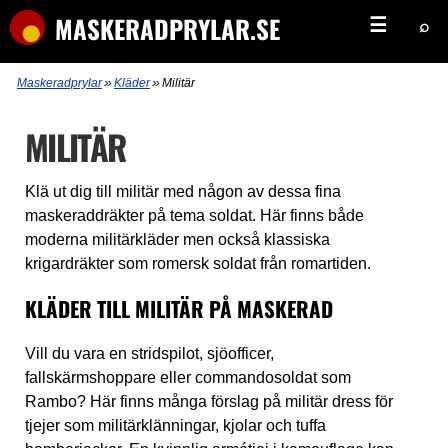
MASKERADPRYLAR.SE
☰
⌕
»
»
Maskeradprylar
Kläder
Militär
MILITÄR
Klä ut dig till militär med någon av dessa fina
maskeraddräkter på tema soldat. Här finns både
moderna militärkläder men också klassiska
krigardräkter som romersk soldat från romartiden.
KLÄDER TILL MILITÄR PÅ MASKERAD
Vill du vara en stridspilot, sjöofficer,
fallskärmshoppare eller commandosoldat som
Rambo? Här finns många förslag på militär dress för
tjejer som militärklänningar, kjolar och tuffa