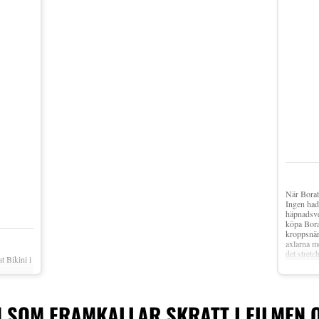
När Borat 
Ingen hade
häpnadsve
köpa Bora
kroppsnär
axlarna m
det stretc
t Bikini i
polyester
handtvätt 
 SOM FRAMKALLAR SKRATT I FILMEN 