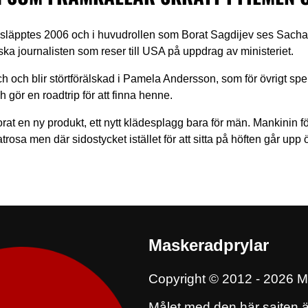
 släpptes 2006 och i huvudrollen som Borat Sagdijev ses Sac
ka journalisten som reser till USA på uppdrag av ministeriet.
h och blir störtförälskad i Pamela Andersson, som för övrigt spela
gör en roadtrip för att finna henne.
at en ny produkt, ett nytt klädesplagg bara för män. Mankinin 
trosa men där sidostycket istället för att sitta på höften går upp ö
Maskeradprylar
Copyright © 2012 - 2026 M
Målet med den här sajten ä