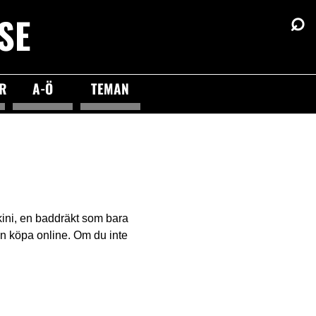
⌕
SE
ÖR
A-Ö
TEMAN
ikini, en baddräkt som bara
an köpa online. Om du inte