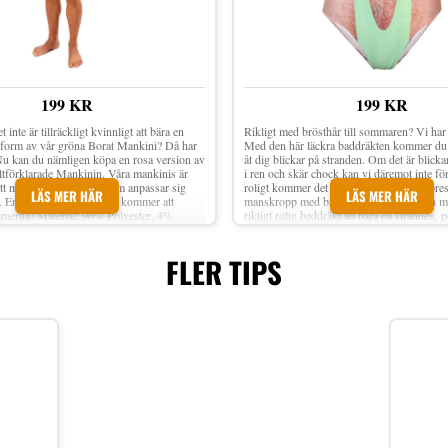
199 KR
199 KR
t inte är tillräckligt kvinnligt att bära en
Rikligt med brösthår till sommaren? Vi har
i form av vår gröna Borat Mankini? Då har
Med den här läckra baddräkten kommer du 
Nu kan du nämligen köpa en rosa version av
åt dig blickar på stranden. Om det är blicka
tförklarade Mankinin. Våra mankinis är
i ren och skär chock kan vi däremot inte f
ett mjukt, stretchigt tyg som anpassar sig
roligt kommer det bli! Mankini Bikini föres
LÄS MER HÄR
LÄS MER HÄR
. En outfit som garanterat kommer att
manskropp med brösthår klädd i en grön m
merna! Material: 96% Polyester, 4%
riktigt rolig baddräkt att bära på stranden, p
handtvätt Säljs styckvis Storlek: One size
kanske till möhippan? Material: 96 % poly
elastan Storlek: Small/Medium och Large/
FLER TIPS