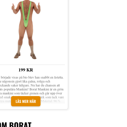
199 KR
började visas på bio blev han snabbt en listetta.
 någonsin gjort lika galna, roliga och
ckande saker tidigare. Nu har du chansen att
ts populära Mankini! Borat Mankini är en grön
a mankini som täcker grenen och går upp över
ed smaka band. Finns i en storlek som tack vare
LÄS MER HÄR
higa materialet passar de flesta. Material: 96 %
, 4 % elastan Foder: 100 % polyester Endast
Säljs styckvis Storlek: One size (vuxenstorlek)
OM BORAT