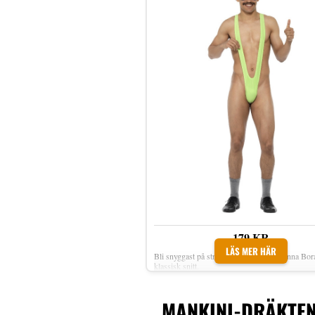
179 KR
LÄS MER HÄR
Bli snyggast på stranden eller festen i denna Bora
klassisk snitt.
MANKINI-DRÄKTEN