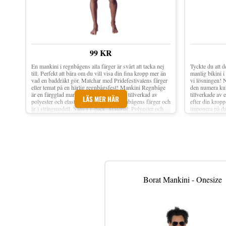
99 KR
En mankini i regnbågens alla färger är svårt att tacka nej
Tyckte du att de
till. Perfekt att bära om du vill visa din fina kropp mer än
manlig bikini 
vad en baddräkt gör. Matchar med Pridefestivalens färger
vi lösningen! 
eller temat på en härlig regnbågsfest! Mankini Regnbåge
den numera kul
är en färgglad mankini i ett stretchigt tyg tillverkad av
tillverkade av 
LÄS MER HÄR
polyester och elastan. Mankinin har regnbågens färger och
efter din kropp
är i stringmodell. Säljs i 1-pack. Material: Polyester och
imponera på da
elastan Storlek: One size Antal: 1-pack
Elastan Endast 
(vuxenstorlek)
Borat Mankini - Onesize