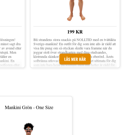
199 KR
 lösningen!
Bli strandens stora snackis på NOLLTID med en tvättäkta
minst sagt dra
Sverige-mankini! En outfit för dig som inte alls är rädd att
r av avund eller
visa lite pung om så olyckan skulle vara framme när du
örutspå. Men
joggar stolt över strandkanten med dina studsandes,
täller en
klotrunda skinkor som inte lämnar någon oberörd. Årets
LÄS MER HÄR
ankini. En
solbränna utlovas! Mankini Blå/Gul är det ultimata för dig
oolfesten eller
som inte bara hejar på Sverige, men inte heller är rädd för
ester 4 %
att visa lite hud. Använd som den ultimata svensexa-
X-Large
outfiten till polaren eller använd själv för att imponera på
din omgivning. Material: 90% bomull, 10% spandex
Storlek: One size (vuxenstorlek)
Mankini Grön - One Size