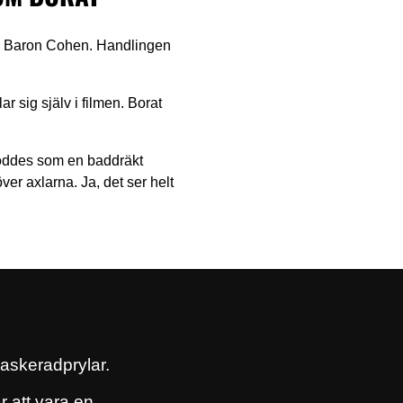
ha Baron Cohen. Handlingen
r sig själv i filmen. Borat
föddes som en baddräkt
ver axlarna. Ja, det ser helt
askeradprylar.
r att vara en