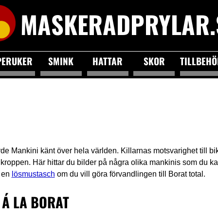
MASKERADPRYLAR.
PERUKER
SMINK
HATTAR
SKOR
TILLBEH
rde Mankini känt över hela världen. Killarnas motsvarighet till b
 kroppen. Här hittar du bilder på några olika mankinis som du k
d en
lösmustasch
om du vill göra förvandlingen till Borat total.
 Á LA BORAT