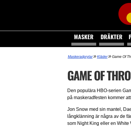
MASKER
DRÄKTER
»
»
Maskeradprylar
Kläder
Game Of Th
GAME OF THRO
Den populära HBO-serien Game of
på maskeradfesten kommer att s
Jon Snow med sin mantel, Daene
långklänning är några av de f
som Night King eller en White 