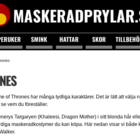
MASKERADPRYLAR.
PERUKER
SMINK
HATTAR
SKOR
TILLBEH
rones
NES
 Thrones har många tydliga karaktärer. Det är lätt att välja någo
e vem du föreställer.
rys Targaryen (Khaleesi, Dragon Mother) i sitt blonda hår eller
ärdiga maskeradkostymer du kan köpa. Här nedan visar vi både 
Walker.