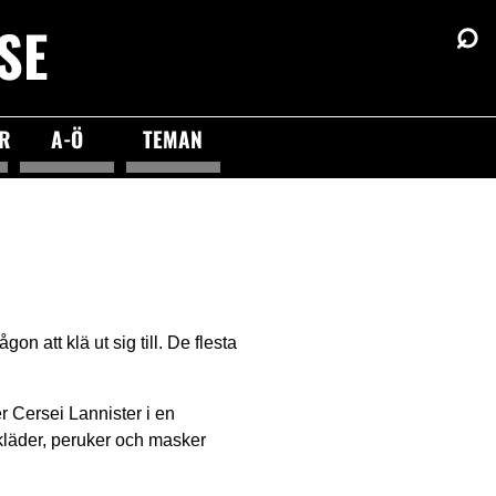
⌕
SE
ÖR
A-Ö
TEMAN
n att klä ut sig till. De flesta
 Cersei Lannister i en
kläder, peruker och masker