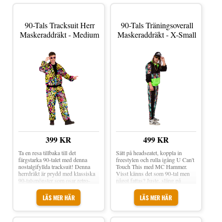
90-Tals Tracksuit Herr
90-Tals Träningsoverall
Maskeraddräkt - Medium
Maskeraddräkt - X-Small
399 KR
499 KR
Ta en resa tillbaka till det
Sätt på headseatet, koppla in
färgstarka 90-talet med denna
freestylen och rulla igång U Can't
nostalgifyllda tracksuit! Denna
Touch This med MC Hammer.
herrdräkt är prydd med klassiska
Visst känns det som 90-tal men
90-talsmönster som osar retro-
något fattas? Juste, släng på
cool – tänk neon, geometriska
träningsjackan, dra på
former och vibbar av MTV-
träningsbyxorna och på med
LÄS MER HÄR
LÄS MER HÄR
generationen! 90-tals Tracksuit
guldkedjorna. Sådär! Nu är du
Herr Maskeraddräkt är en snygg
mer än redo för 90-talstemat - för
träningsdress med färgglada
mer 90-tal än så här blir det inte!
motiv á la 90-talet! Med
90-tals Träningsoverall