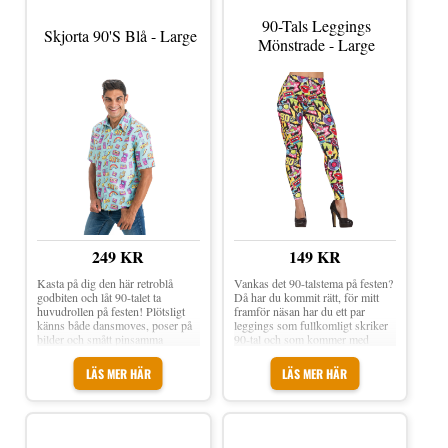
kortärmad skjorta med färgstarkt
90-talsmönster. Den passar bra till
90-Tals Leggings
Skjorta 90's Blå - Large
temafester, festivaler eller när
Mönstrade - Large
garderoben behöver en rejäl dos
nostalgi. Släng på den till ett par
jeans eller shorts och låt mönstret
sköta resten! Material: Polyester
Storlek: Medium, Large, X-Large
(vuxenstorlekar) Obs! Inget annat
som syns på bilden medföljer
249 KR
149 KR
Kasta på dig den här retroblå
Vankas det 90-talstema på festen?
godbiten och låt 90-talet ta
Då har du kommit rätt, för mitt
huvudrollen på festen! Plötsligt
framför näsan har du ett par
känns både dansmoves, poser på
leggings som fullkomligt skriker
bilder och smått pinsamma
90-tal och som kommer med
referenser helt rimliga igen.
typiska 90-talsprylar som motiv!
Perfekt när temat kräver fullt ös i
90-tals Leggings Mönstrade är ett
LÄS MER HÄR
LÄS MER HÄR
autentisk 90-talsanda! Skjorta 90's
par färgstarka tights tryckt med
Blå är en mönstrad skjorta med
flerfärgade motiv av bland annat
tydlig 90-talsstil i blått. Den
kassettband, skor, vinylskivor,
passar utmärkt till 90-talsfesten
brillor och 90s. Bara att matcha
eller när du bara vill dra på
med egen 90-tals tröja och du är