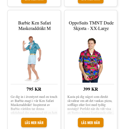
önskade look och ger dig
möjlighet att vara kreativ och unik
på festen. Material: 95%
polyester, 5% spandex Handtvätta
separat i kallt vatten, undvik
blekmedel, låt hängtorka och stryk
Barbie Ken Safari
OppoSuits TMNT Dude
ej
Maskeraddräkt M
Skjorta - XX-Large
795 KR
399 KR
Ge dig in i äventyret med en touch
Kasta på dig något som direkt
av Barbie-magi i vår Ken Safari
skvallrar om att det vankas pizza,
Maskeraddräkt! Inspirerat av
soffläge eller fest med tydlig
Barbie-världen tar denna
nostalgi! Perfekt när du vill visa
utklädnad din maskerad till en helt
att Turtles-hjärtat fortfarande slår
ny annan nivå av skoj, helt rätt i
hårt, oavsett om du är på jobb,
tid också. Med en stilfull skjorta,
kalas eller bara tar en sväng till
LÄS MER HÄR
LÄS MER HÄR
trendiga shorts, en halsduk och en
stan. Låt sköldpaddsgänget sköta
latexperuk som gör din look
snacket åt dig! OppoSuits TMNT