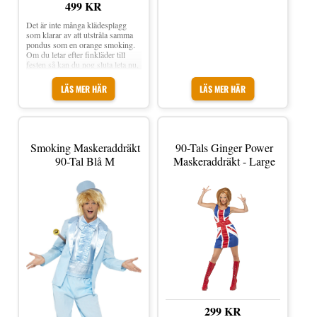
499 KR
Det är inte många klädesplagg
som klarar av att utstråla samma
pondus som en orange smoking.
Om du letar efter finkläder till
festen så kan du nog sluta leta nu,
för finare än det här lär du
knappast hitta. Information Om
LÄS MER HÄR
LÄS MER HÄR
Smoking Maskeraddräkt 90-tal
Orange Byxor, jacka, skjorta och
hatt medföljer OBS. Käppen
medföljer ej
Smoking Maskeraddräkt
90-Tals Ginger Power
90-Tal Blå M
Maskeraddräkt - Large
299 KR