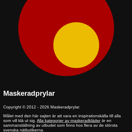
Polyester Inkl. Kavaj Passform:
Slim fit Inget annat på bilderna
ingår Finns i storlek: 46, 48, 50,
52, 54, 56, 58, 60 och 62 Detta är
en officiellt licensierad Super
Mario Bros&trade produkt.
Maskeradprylar
Copyright © 2012 - 2026 Maskeradprylar.
Målet med den här sajten är att vara en inspirationskälla till alla
som vill klä ut sig.
Alla kategorier av maskeradkläder
är en
sammanställning av utbudet som finns hos flera av de största
svenska nätbutikerna.