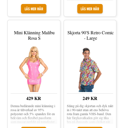
självsäkerhet. Klädd i denna
klänning, inspirerad av den
LÄS MER HÄR
LÄS MER HÄR
ikoniska 90-talsstilen, tar den dig
tillbaka till en unik tid. Så vad
väntar du på? Beställ din dräkt nu
och återupplev 90-talets självsäkra
och banbrytande anda. Låt
klänningen bli ditt verktyg för att
Mini Klänning Malibu
Skjorta 90's Retro Comic
skapa minnen och inspirera andra
Rosa S
- Large
med din unika stil!
429 KR
249 KR
Denna bedårande mini klänning i
Släng på dig skjortan och dyk rakt
rosa är tillverkad av 95%
in i 90-talet utan att ens behöva
polyester och 5% spandex för en
rota fram gamla VHS-band. Den
bekväm och flexibel passform
här färgkavalkaden gör sig lika
som passar perfekt på temafester
bra på dansgolv som i köket när
och andra festliga tillfällen. Den
förfesten spårar in på