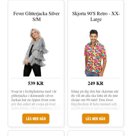
Fever Glitterjacka Silver
Skjorta 90's Retro - XX-
S/M
Large
539 KR
249 KR
Svep in i festligheterna med vår
Släng på dig den här skjortan när
glitterjacka i skimrande silver.
du vill att alla ska fatta att du inte
Jackan har en öppen front som
skojar om 90-talet! Den löser
gör den enkel att svepa på över
färgchocken åt hela rummet och
andra kläder. Den generösa
ser till att ingen missar vem som
passformen gör den bekväm att
tog temat på allvar. Perfekt när du
bära. Färg: Silver
vill gå all in på retro utan att
LÄS MER HÄR
LÄS MER HÄR
behöva rota fram gamla kläder
från vinden. En knapp i taget och
plötsligt känns allt lite mer 90-tal
igen. Skjorta 90's Retro är en