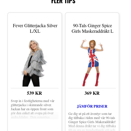
FLER TIPS
självsäker streetwear-look!
Material: Polyester Finns i
storlek: Medium och Large Inkl.
Jacka och byxor Keps ingår ej
Fever Glitterjacka Silver
90-Tals Ginger Spice
L/XL
Girls Maskeraddräkt L
539 KR
369 KR
Svep in i festligheterna med vår
glitterjacka i skimrande silver.
JÄMFÖR PRISER
Jackan har en öppen front som
gör den enkel att svepa på över
Ge dig ut på ett äventyr som tar
andra kläder. Den generösa
dig tillbaka i tiden med vår 90-tals
passformen gör den bekväm att
Ginger Spice Girls Makeraddräkt!
bära. Färg: Silver
Med denna dräkt tar vi dig tillbaka
till en era av trendsettande stil och