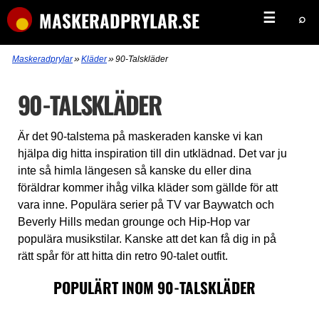
MASKERADPRYLAR.SE
☰
⌕
»
»
Maskeradprylar
Kläder
90-Talskläder
90-TALSKLÄDER
Är det 90-talstema på maskeraden kanske vi kan
hjälpa dig hitta inspiration till din utklädnad. Det var ju
inte så himla längesen så kanske du eller dina
föräldrar kommer ihåg vilka kläder som gällde för att
vara inne. Populära serier på TV var Baywatch och
Beverly Hills medan grounge och Hip-Hop var
populära musikstilar. Kanske att det kan få dig in på
rätt spår för att hitta din retro 90-talet outfit.
POPULÄRT INOM 90-TALSKLÄDER