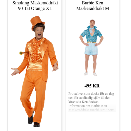
ordentligt med nostalgin en kväll.
redo för 90-talsmaskeraden!
Smoking Maskeraddräkt
Barbie Ken
En enkel väg till en look som både
Material: 100 % Polyester Resår i
90-Tal Orange XL
Maskeraddräkt M
syns och känns avslappnad!
midjan Finns i storlek: Medium
Material: Polyester Storlek:
och Large
Medium, Large, X-Large
(vuxenstorlekar) Inkluderar:
Endast skjorta Obs! Inget annat
som syns på bilden medföljer
495 KR
Prova livet som docka för en dag
och förvandla dig själv till den
klassiska Ken dockan.
Information om Barbie Ken
Maskeraddräkt Innehåller: Shorts,
skjorta, scarf och latexperuk
Officiellt licensierad