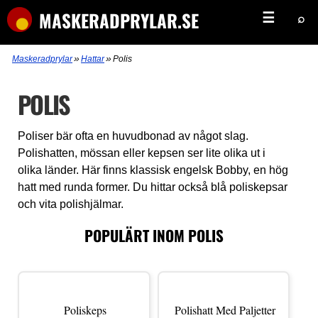
MASKERADPRYLAR.SE
☰
⌕
»
»
Maskeradprylar
Hattar
Polis
POLIS
Poliser bär ofta en huvudbonad av något slag.
Polishatten, mössan eller kepsen ser lite olika ut i
olika länder. Här finns klassisk engelsk Bobby, en hög
hatt med runda former. Du hittar också blå poliskepsar
och vita polishjälmar.
POPULÄRT INOM POLIS
Poliskeps
Polishatt Med Paljetter