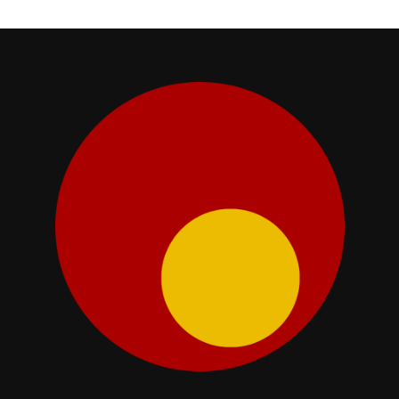
sig borta från att ställa till med
hyss eller bus som inte kommer
vara tillåtet så länge du patrullerar
runt och har läget under kontroll!
Information Onesize Passar
perfekt till flera av våra
polisdräkter som finns i
sortimentet