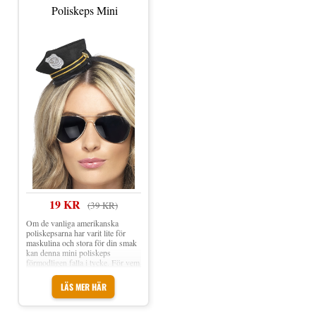
att patrullera festlokalen med stil
Poliskeps Mini
och auktoritet.
19 KR
(39 KR)
Om de vanliga amerikanska
poliskepsarna har varit lite för
maskulina och stora för din smak
kan denna mini poliskeps
förmodligen falla i tycke. För vem
vill inte känna sig som en stark
power-brud när du stoppar
LÄS MER HÄR
brottslingar i lagens namn. Se till
att du signalerar auktoritet så
kommer gästerna på festen hålla