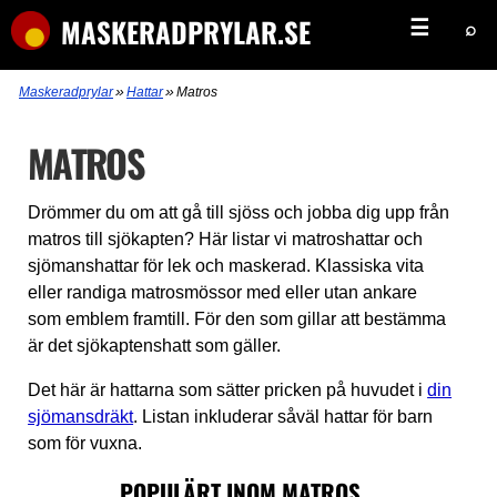
MASKERADPRYLAR.SE
☰
⌕
»
»
Maskeradprylar
Hattar
Matros
MATROS
Drömmer du om att gå till sjöss och jobba dig upp från
matros till sjökapten? Här listar vi matroshattar och
sjömanshattar för lek och maskerad. Klassiska vita
eller randiga matrosmössor med eller utan ankare
som emblem framtill. För den som gillar att bestämma
är det sjökaptenshatt som gäller.
Det här är hattarna som sätter pricken på huvudet i
din
sjömansdräkt
. Listan inkluderar såväl hattar för barn
som för vuxna.
POPULÄRT INOM MATROS