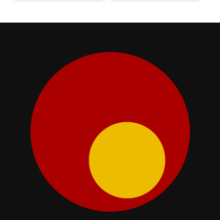
på huvudet när du ska klä ut dig
bli den perfekta detaljen på ditt
till sjökapten! Material: Polyester
huvud när det vankas
Storlek: One size Huvudmått: 52-
sjömansfest! Storlek: One size
54
(för vuxna) Material: Polyester
och plast Diadem