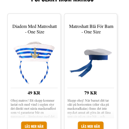
Diadem Med Matroshatt
Matroshatt Blå För Barn
- One Size
- One Size
49 KR
79 KR
Ohoj matros! Ett skepp kommer
Skepp ohoj! När barnet ditt tar
lastat och med vind i seglen styr
sikt på horisonten (eller ska på
det direkt mot nästa maskeradfest
maskeradkalas) finns det inte
som vi garanterar blir en
mycket annat att göra än att låna
pangsuccé – åtminstone med det
upp sig på en stor båt – och
här stiliga diademet på huvudet!
komplettera med den här eleganta
Diadem med Matroshatt ett
matroshatten. Matroshatt Blå för
LÄS MER HÄR
LÄS MER HÄR
randigt diadem i färgerna vit/blå
Barn är vit och blå hatt i klassisk